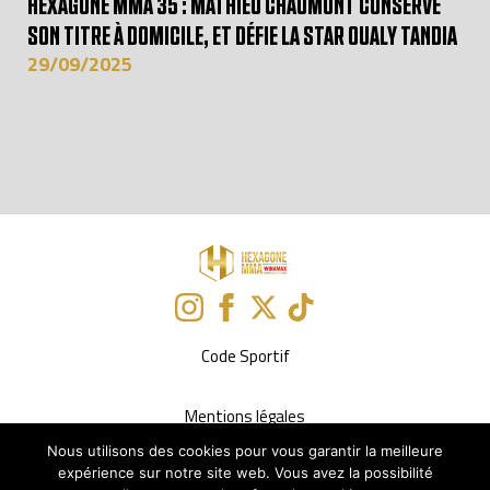
HEXAGONE MMA 35 : MATHIEU CHAUMONT CONSERVE
SON TITRE À DOMICILE, ET DÉFIE LA STAR OUALY TANDIA
29/09/2025
Code Sportif
Mentions légales
Nous utilisons des cookies pour vous garantir la meilleure
expérience sur notre site web. Vous avez la possibilité
Politique de confidentialité