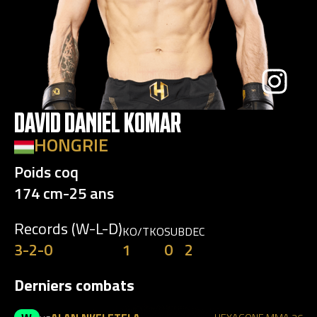
DAVID DANIEL KOMAR
HONGRIE
Poids coq
174 cm
-
25 ans
Records (W-L-D)
KO/TKO
SUB
DEC
3-2-0
1
0
2
Derniers combats