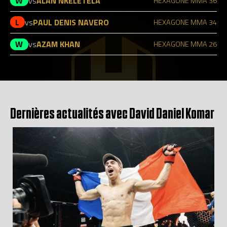
W
vs
ALAN NKELETELA
HEXAGONE MMA 36
L
vs
PAUL DENIS NAVERO
HEXAGONE MMA 34
W
vs
AZAM KHAN
HEXAGONE MMA 26
Dernières actualités avec David Daniel Komar